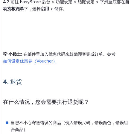
4.2 前往 EasyStore 后台 > 功能设定 > 结账设定 > 下滑至底部在
自
动挽救跑单
下，选择
启用
> 储存。
💡 小贴士:
在邮件里加入优惠代码来鼓励顾客完成订单。参考
如何设定优惠券（Voucher）
4. 退货
在什么情况，您会需要执行退货呢？
当您不小心寄送错误的商品（例入错误尺码，错误颜色，错误组
合商品）