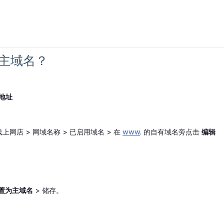
定主域名？
地址
线上网店 > 网域名称 > 已启用域名 > 在
www
. 的自有域名旁点击
编辑
置为主域名
> 储存。