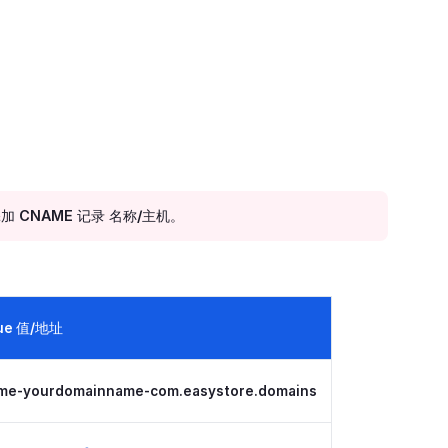
 CNAME 记录 名称/主机。
lue 值/地址
me-yourdomainname-com.easystore.domains