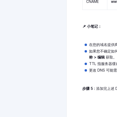
CNAME
ww
📌 小笔记：
在您的域名提供
如果您不确定如何
称 > 编辑
获取。
TTL 指服务器
更改 DNS 可能
步骤 5 :
添加完上述 