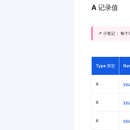
A 记录值
📌 小笔记： 每
Type 类型
Na
A
yo
A
yo
A
yo