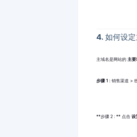
4. 如何设
主域名是网站的
主要
步骤 1 :
销售渠道 > 
**步骤 2 : ** 点击
设