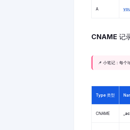
A
yo
CNAME 记
📌 小笔记：每个
Type 类型
Na
CNAME
_a