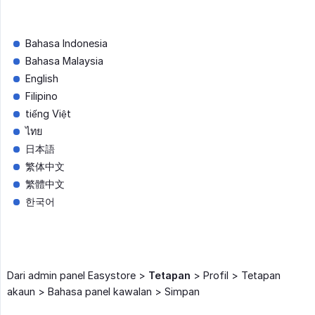
Bahasa Indonesia
Bahasa Malaysia
English
Filipino
tiếng Việt
ไทย
日本語
繁体中文
繁體中文
한국어
Dari admin panel Easystore >
Tetapan
> Profil > Tetapan
akaun > Bahasa panel kawalan > Simpan