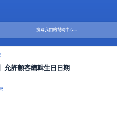
營
】允許顧客編輯生日日期
營