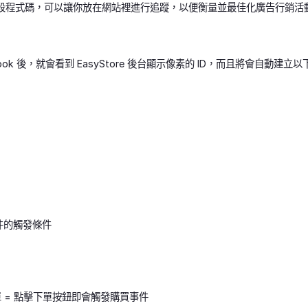
素是一段程式碼，可以讓你放在網站裡進行追蹤，以便衡量並最佳化廣告行銷
book 後，就會看到 EasyStore 後台顯示像素的 ID，而且將會自動建
件的觸發條件
單 = 點擊下單按鈕即會觸發購買事件