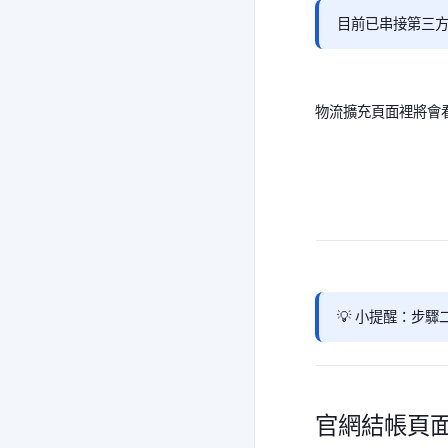
目前已串接第三
物流擴充頁面裡將會
💡 小提醒：步
官網結帳頁