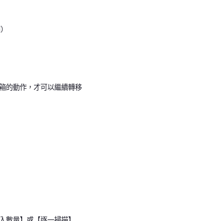
箱）
箱的動作，才可以繼續轉移
入數量】或【逐一掃描】