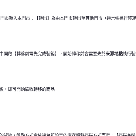
其他門市轉入本門市；【轉出】為由本門市轉出至其他門市（通常需進行裝
設定中開啟【轉移前需先完成裝箱】，開始轉移前會需要先於
來源地點
執行裝
後，即可開始驗收轉移的商品
的貨物，盤點方式會依後台所設定的庫存轉移掃描方式而定：【掃描並輸