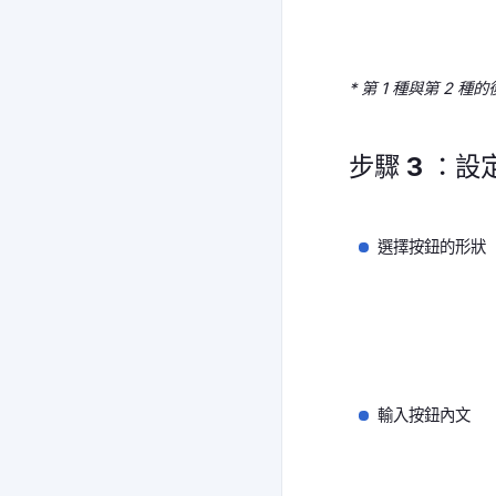
* 第 1 種與第 2
步驟 3 ：
選擇按鈕的形狀
輸入按鈕內文