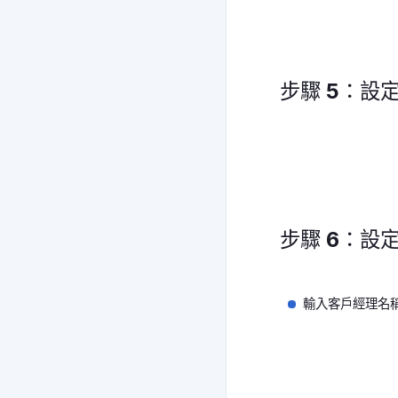
步驟 5：設
步驟 6：設
輸入客戶經理名