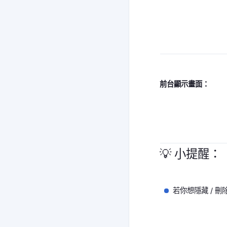
前台顯示畫面：
💡 小提醒：
若你想隱藏 / 刪除