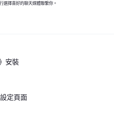
顧客自行選擇喜好的聊天媒體聯繫你。
s 》安裝
s 設定頁面