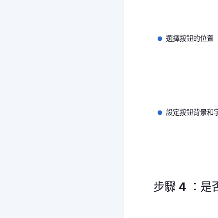
選擇按鈕的位置
設定按鈕背景和
步驟 4 ：