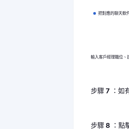
把對應的聊天軟
輸入客戶經理職位、
步驟 7 ：
步驟 8 ：點