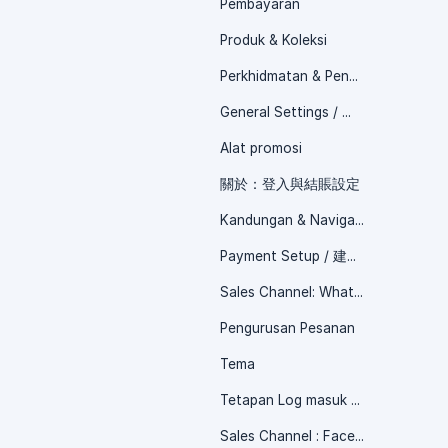
Pembayaran
Produk & Koleksi
Perkhidmatan & Pengurusan Pelanggan
General Settings / 一般设定
Alat promosi
關於：登入與結賬設定
Kandungan & Navigasi
Payment Setup / 建立支付方式
Sales Channel: WhatsApp Order Form / 销售渠道 : WhatsApp
Pengurusan Pesanan
Tema
Tetapan Log masuk & Checkout
Sales Channel : Facebook Live / 销售渠道 : Facebook 直播