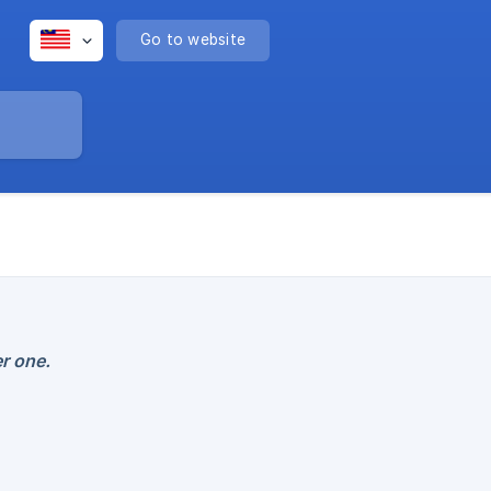
Go to website
r one.