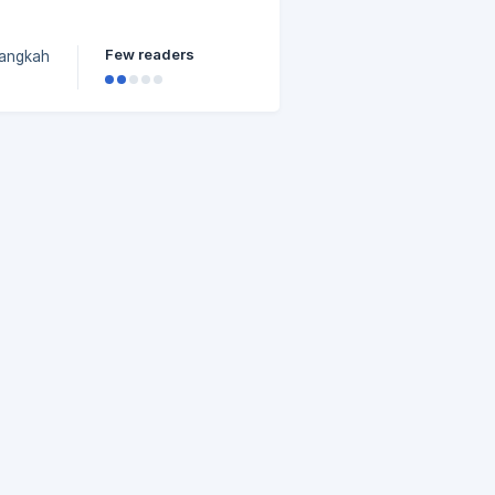
Few readers
75f2800/3d56e3f6-