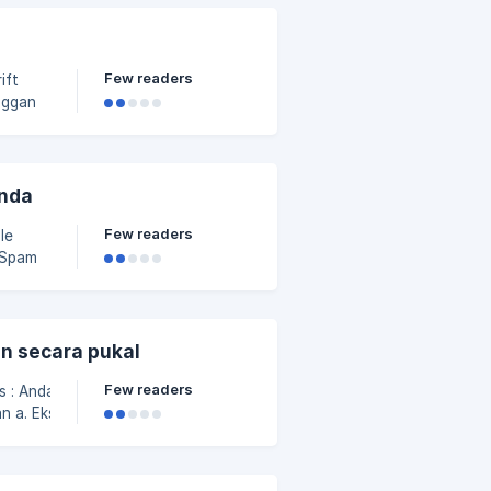
t dan
 nombor
Few readers
nggan
i Drift
anda
Few readers
masi
a.
mbil
n secara pukal
aran ak
Few readers
ort
6324dc00/4c89ba