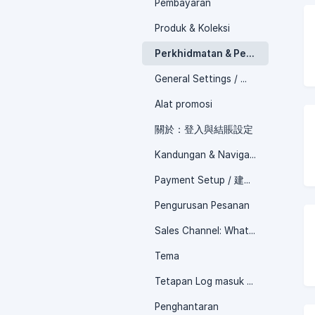
Pembayaran
Produk & Koleksi
Perkhidmatan & Pengurusan Pelanggan
General Settings / 一般设定
Alat promosi
關於：登入與結賬設定
Kandungan & Navigasi
Payment Setup / 建立支付方式
Pengurusan Pesanan
Sales Channel: WhatsApp Order Form / 销售渠道 : WhatsApp
Tema
Tetapan Log masuk & Checkout
Penghantaran