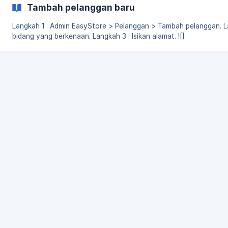
Tambah pelanggan baru
Langkah 1 : Admin EasyStore > Pelanggan > Tambah pelanggan. Langkah 2 : Isikan
bidang yang berkenaan. Langkah 3 : Isikan alamat. ![]
(https://storage.crisp.chat/users/helpdesk/website/cd216dde6
c57c-468e-9625