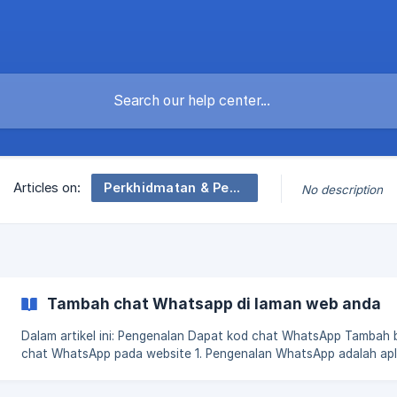
Perkhidmatan & Pengurusan Pelanggan
Articles on:
No description
Tambah chat Whatsapp di laman web anda
Dalam artikel ini: Pengenalan Dapat kod chat WhatsApp Tambah butang
chat WhatsApp pada website 1. Pengenalan WhatsApp adalah aplikasi
sembang yang popular di kalangan kami, hampir semua yang aka
memasang aplikasi WhatsApp di telefon mereka. Dengan itu, me