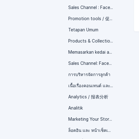
Sales Channel : Facebook Live / 销售渠道 : Facebook 直播
Promotion tools / 促销工具
Tetapan Umum
Products & Collections / 商品与分类
Memasarkan kedai atas talian anda
Sales Channel: Facebook Messenger / 销售渠道 : Facebook Messenger
การบริหารจัดการลูกค้า
เนื้อเรื่องคอนเทนต์ และ การนำทาง
Analytics / 报表分析
Analitik
Marketing Your Store / 行销您的网店
ล็อคอิน และ หน้าเช็คเอาท์