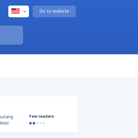
Go to website
Few readers
n
masang