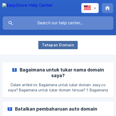
Tetapan Domain
Bagaimana untuk tukar nama domain
saya?
Dalam artikel ini: Bagaimana untuk tukar domain .easy.co
saya? Bagaimana untuk tukar domain tersuai? 1. Bagaimana
untuk tukar domain .easy.co saya? Setiap kedai (percubaan
atau langganan percuma) akan diberikan satu domain
percuma yang dijana secara automatik. Domain tersebut
Batalkan pembaharuan auto domain
dihoskan oleh EasyStore dalam format