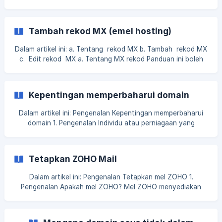
anda, EasyStore akan melaksanakan naik taraf
infrastruktur perkhidmatan untuk meningkatkan
kewibawaan laman web anda dengan syarikat keselamatan
Tambah rekod MX (emel hosting)
laman web baru. Naik taraf ini akan memberi kesan kepada
mereka yang menggunakan domain pihak ketiga seperti
Dalam artikel ini: a. Tentang rekod MX b. Tambah rekod MX
Exabytes, NameCheap, GoDaddy, Shinjiru, dan lain-lain.
c. Edit rekod MX a. Tentang MX rekod Panduan ini boleh
Apakah yang dimaksudkan dengan domain pihak ketiga ?
digunakan untuk pengguna yang membeli domain dari
Domain pihak ketig
EasyStore dan ingin menambah rekod MX untuk berhubung
dengan hosting emel. Rekod MX disediakan oleh pembekal
Kepentingan memperbaharui domain
khidmat emel anda. Menggunakan perkhidmatan emel yang
dihoskan membantu menyampaikan profesionalisme dan
Dalam artikel ini: Pengenalan Kepentingan memperbaharui
membina kepercayaan terhadap jenama. Emel yang
domain 1. Pengenalan Individu atau perniagaan yang
dihoskan membolehkan pengguna memanfaatkan jenama
mempunyai domainnya yang tersendiri akan lebih kelihatan
kemas dan profesional daripada seseorang yang membina
laman web dari free server. Selain itu, mempunyai nama
Tetapkan ZOHO Mail
domain sendiri boleh dikaitkan dengan identiti dan
jenamanya yang tersendiri. Untuk mengelakkan sebarang
Dalam artikel ini: Pengenalan Tetapkan mel ZOHO 1.
gangguan laman web disebabkan tamat tempoh domain,
Pengenalan Apakah mel ZOHO? Mel ZOHO menyediakan
sistem kami akan mengenakan caj a
perkhidmatan hosting e-mel untuk perniagaan anda,
contohnya: admin@yourstorename.com. EasyStore tidak
menyediakan hosting e-mel pada masa ini, jika domain anda