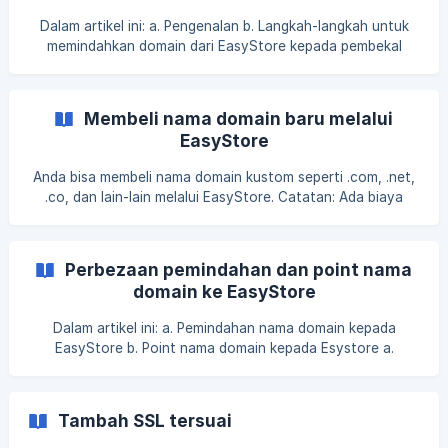
mengubah teta
Dalam artikel ini: a. Pengenalan b. Langkah-langkah untuk
memindahkan domain dari EasyStore kepada pembekal
perkhidmatan yang lain. a. Pengenalan Memindahkan
domain bermakna anda menukar pendaftar domain anda
dari EasyStore ke pembekal perkhidmatan lain yang akan
Membeli nama domain baru melalui
menjadi hos domain anda. Dengan ini, pembaharuan domain
EasyStore
anda akan dibayar kepada pembekal perkhidmatan yang
baru. **b. Langkah-langkah untuk memindahkan domain dari
Anda bisa membeli nama domain kustom seperti .com, .net,
EasyStore kepada pembekal perkhidmatan yang
.co, dan lain-lain melalui EasyStore. Catatan: Ada biaya
tambahan dan harga akan tergantung pada ekstensi
domain. Verifikasi nama domain akan mengambil selama 24
jam. Langkah 1 : EasyStore Admin > Saluran > Kedai Online >
Perbezaan pemindahan dan point nama
Domain > Memadai domain baru Langkah 2 :
domain ke EasyStore
Dalam artikel ini: a. Pemindahan nama domain kepada
EasyStore b. Point nama domain kepada Esystore a.
Pemindahan nama domain kepada EasyStore Ini bermakna
anda menukar pendaftar domain anda kepada EasyStore
dan EasyStore akan menjadi hos domain anda. Dengan ini,
Tambah SSL tersuai
pembaharuan domain anda adalah dengan membayar