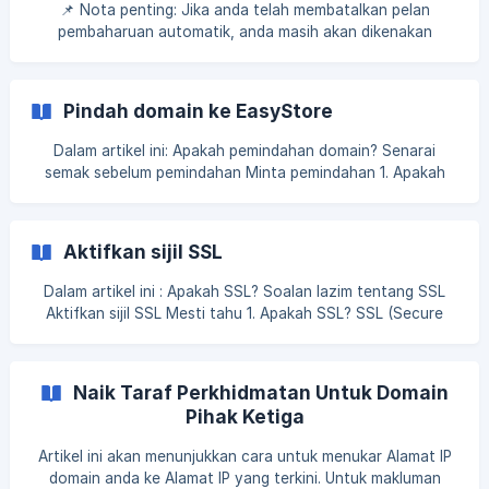
https://storename.easy.co. Sekiranya anda ingin
📌 Nota penting: Jika anda telah membatalkan pelan
menamakan domain berdasarkan nama kedai anda, anda
pembaharuan automatik, anda masih akan dikenakan
boleh menambah domain ter
bayaran untuk pembaharuan domain jika anda tidak
melumpuhkan pembaharuan auto domain. Oleh itu, pastikan
anda membatalkan pembaharuan auto (domain & pelan
Pindah domain ke EasyStore
langganan). Jika domain anda dibeli dari EasyStore, domain
itu akan diperbaharui secara automatik. Bagi memastikan
Dalam artikel ini: Apakah pemindahan domain? Senarai
anda tidak akan dikenakan bayaran lagi, sila ingat un
semak sebelum pemindahan Minta pemindahan 1. Apakah
pemindahan domain? Pemindahan domain ke EasyStore
bermakna anda menukar pendaftar domain anda kepada
EasyStore dan EasyStore akan menjadi host domain anda.
Aktifkan sijil SSL
Pembaharuan domain berikutnya akan dibayar kepada
EasyStore, sesuai untuk pengguna yang ingin mengurus
Dalam artikel ini : Apakah SSL? Soalan lazim tentang SSL
kedai online dan domain bersama di EasyStore. **2.
Aktifkan sijil SSL Mesti tahu 1. Apakah SSL? SSL (Secure
Senarai semak sebelum
Sockets Layer) adalah teknologi keselamatan standard
yang mewujudkan pautan yang disulitkan antara server dan
klien. SSL membolehkan maklumat sensitif seperti nombor
Naik Taraf Perkhidmatan Untuk Domain
kad kredit, nombor keselamatan sosial, dan kela
Pihak Ketiga
Artikel ini akan menunjukkan cara untuk menukar Alamat IP
domain anda ke Alamat IP yang terkini. Untuk makluman