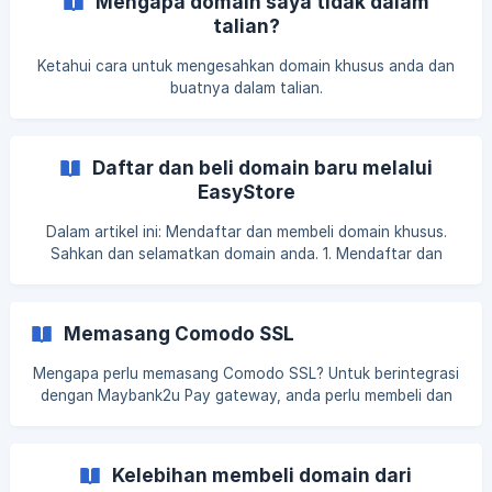
Mengapa domain saya tidak dalam
dibeli melalui EasyStore, anda boleh tetapkan mel ZOHO
talian?
untuk domain anda. Sebelum bermula : Pastikan status
domain anda adalah Terjamin. [Aktifkan sij
Ketahui cara untuk mengesahkan domain khusus anda dan
buatnya dalam talian.
Daftar dan beli domain baru melalui
EasyStore
Dalam artikel ini: Mendaftar dan membeli domain khusus.
Sahkan dan selamatkan domain anda. 1. Mendaftar dan
membeli doman khusus. 1.1 Pergi ke EasyStore Admin >
Saluran > Kedai Online > Domain > Daftar domain baru 1.2
Masukkan dan cari nama domain berdasarkan pilihan anda. !
Memasang Comodo SSL
[](https://storage.crisp.chat/users/help
Mengapa perlu memasang Comodo SSL? Untuk berintegrasi
dengan Maybank2u Pay gateway, anda perlu membeli dan
memasang Comodo SSL di laman web anda. Ia diperlukan
oleh Maybank2u bahawa domain mesti mempunyai Comodo
SSL. Cara Membeli Comodo SSL dan Instal Comodo SSL di
Kelebihan membeli domain dari
EasyStore Pertama sekali, pergi ke laman web NameCheap: