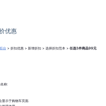
合价优惠
e后台
> 折扣优惠 > 新增折扣 > 选择折扣范本 >
任选3件商品99元
名称:
 会显示于购物车页面.